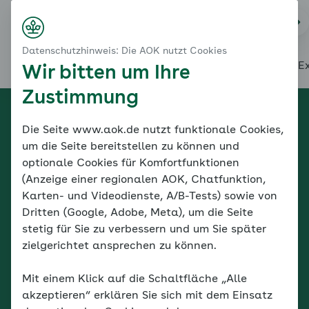
Startseite
Na
Login
Menü
Datenschutzhinweis: Die AOK nutzt Cookies
(Aktuelle Seite)
Startseite
Über diesen Coach
Themenübersicht
Unsere E
Wir bitten um Ihre
Zustimmung
Coach starten
Die Seite www.aok.de nutzt funktionale Cookies,
Herzlich willkommen
um die Seite bereitstellen zu können und
optionale Cookies für Komfortfunktionen
beim
(Anzeige einer regionalen AOK, Chatfunktion,
Karten- und Videodienste, A/B-Tests) sowie von
Online-Coach Diabetes
Dritten (Google, Adobe, Meta), um die Seite
stetig für Sie zu verbessern und um Sie später
der AOK.
zielgerichtet ansprechen zu können.
Mit einem Klick auf die Schaltfläche „Alle
Coach starten
akzeptieren“ erklären Sie sich mit dem Einsatz