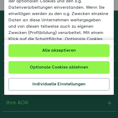
der optionalen Cookies und den o.g.
Datenverarbeitungen einverstanden. Wenn Sie
einwilligen werden zu den o.g. Zwecken einzelne
Daten an diese Unternehmen weitergegeben
Online-Coach Diabetes
und von diesen teilweise auch zu eigenen
Zwecken (Profilbildung) verarbeitet. Mit einem
© AOK-Bundesverband
Klick auf die Schaltfläche „Optionale Cookies
ablehnen“ werden ausschließlich funktionale
Alle akzeptieren
Über uns
Cookies eingesetzt. Mit einem Klick auf die
Schaltfläche „Individuelle Einstellungen“ können
persönliche Einstellungen vorgenommen werden.
Optionale Cookies ablehnen
Hilfe & Kontakt
Ihr Einverständnis kann jederzeit mit Wirkung für
die Zukunft widerrufen oder geändert werden.
Individuelle Einstellungen
Rechtliches
Verarbeitungen bis zu Ihrem Widerruf bleiben
wirksam. Unter
Datenschutz
informieren wir
Ihre AOK
ausführlich über Art und Umfang der
Datenverarbeitung sowie Ihre Rechte. Weitere
Informationen finden Sie unter Weitere