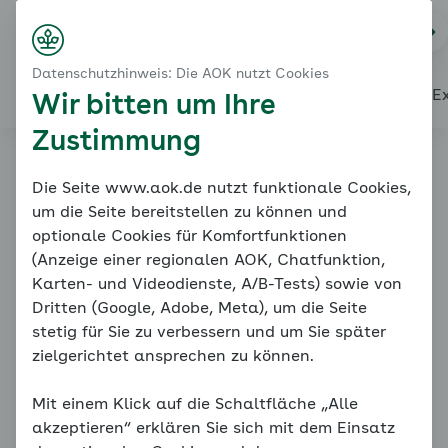
Startseite
Kontaktformular
Na
Login
Menü
Danke
Datenschutzhinweis: Die AOK nutzt Cookies
Startseite
Über diesen Coach
Themenübersicht
Unsere E
Wir bitten um Ihre
Zustimmung
Coach starten
Vielen Dank für
Ihre
Die Seite www.aok.de nutzt funktionale Cookies,
um die Seite bereitstellen zu können und
Nachricht.
optionale Cookies für Komfortfunktionen
(Anzeige einer regionalen AOK, Chatfunktion,
Karten- und Videodienste, A/B-Tests) sowie von
Wir kümmern uns schnellstmöglich um Ihr Anliegen.
Dritten (Google, Adobe, Meta), um die Seite
stetig für Sie zu verbessern und um Sie später
Ihr Team des Online-Coachs Diabetes
zielgerichtet ansprechen zu können.
Mit einem Klick auf die Schaltfläche „Alle
Zur Startseite
akzeptieren“ erklären Sie sich mit dem Einsatz