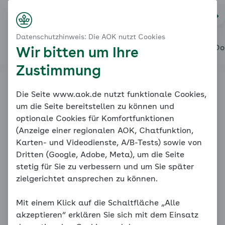
Startseite
Mediathek
Na
Login
Menü
Datenschutzhinweis: Die AOK nutzt Cookies
Alles über den Coach
Mein Coach
Mein Bereich
Meine Do
Wir bitten um Ihre
Zustimmung
Online-Coach
Die Seite www.aok.de nutzt funktionale Cookies,
um die Seite bereitstellen zu können und
Diabetes
optionale Cookies für Komfortfunktionen
(Anzeige einer regionalen AOK, Chatfunktion,
Karten- und Videodienste, A/B-Tests) sowie von
Dritten (Google, Adobe, Meta), um die Seite
Mediathek
stetig für Sie zu verbessern und um Sie später
zielgerichtet ansprechen zu können.
Mit einem Klick auf die Schaltfläche „Alle
Videos
akzeptieren“ erklären Sie sich mit dem Einsatz