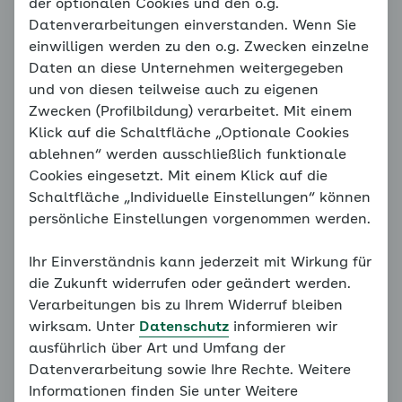
der optionalen Cookies und den o.g.
Hier finden Sie alle relevanten Videos der einzelnen
Datenverarbeitungen einverstanden. Wenn Sie
Module des Online-Coaches.
einwilligen werden zu den o.g. Zwecken einzelne
Über die Links gelangen Sie zum jeweiligen Beginn
Daten an diese Unternehmen weitergegeben
des Moduls oder auf die Seiten der entsprechenden
und von diesen teilweise auch zu eigenen
Videos.
Zwecken (Profilbildung) verarbeitet. Mit einem
Klick auf die Schaltfläche „Optionale Cookies
ablehnen“ werden ausschließlich funktionale
Cookies eingesetzt. Mit einem Klick auf die
Einführungsfilm zum Online-
Schaltfläche „Individuelle Einstellungen“ können
persönliche Einstellungen vorgenommen werden.
Coach
Ihr Einverständnis kann jederzeit mit Wirkung für
Was erwartet Sie in diesem Coach und warum
die Zukunft widerrufen oder geändert werden.
sollten Sie ihn unbedingt nutzen?
Verarbeitungen bis zu Ihrem Widerruf bleiben
wirksam. Unter
Datenschutz
informieren wir
zur Startseite
ausführlich über Art und Umfang der
Datenverarbeitung sowie Ihre Rechte. Weitere
Informationen finden Sie unter Weitere