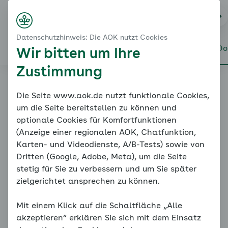
Startseite
Online-Coach Diabetes
Na
Login
Menü
Meine Dokumentationen
Datenschutzhinweis: Die AOK nutzt Cookies
Alles über den Coach
Mein Coach
Mein Bereich
Meine Do
Wir bitten um Ihre
Zustimmung
Online-Coach
Die Seite www.aok.de nutzt funktionale Cookies,
um die Seite bereitstellen zu können und
Diabetes
optionale Cookies für Komfortfunktionen
(Anzeige einer regionalen AOK, Chatfunktion,
Karten- und Videodienste, A/B-Tests) sowie von
Dritten (Google, Adobe, Meta), um die Seite
stetig für Sie zu verbessern und um Sie später
Meine
zielgerichtet ansprechen zu können.
Dokumentationen
Mit einem Klick auf die Schaltfläche „Alle
akzeptieren“ erklären Sie sich mit dem Einsatz