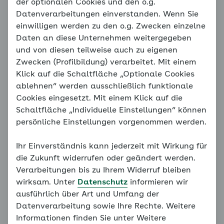
der optionalen Cookies und den o.g.
Hinweis
Datenverarbeitungen einverstanden. Wenn Sie
Ihre hier gespeicherten Eintragungen
einwilligen werden zu den o.g. Zwecken einzelne
gehen ohne vorherigen Login verloren.
Daten an diese Unternehmen weitergegeben
Melden Sie sich mit Ihren Login-Daten an,
und von diesen teilweise auch zu eigenen
um Ihre Dokumentation auch zukünftig zu
Zwecken (Profilbildung) verarbeitet. Mit einem
sehen.
Klick auf die Schaltfläche „Optionale Cookies
ablehnen“ werden ausschließlich funktionale
Login
Cookies eingesetzt. Mit einem Klick auf die
Sie sind noch nicht registriert?
Schaltfläche „Individuelle Einstellungen“ können
Jetzt registrieren
persönliche Einstellungen vorgenommen werden.
Ihr Einverständnis kann jederzeit mit Wirkung für
die Zukunft widerrufen oder geändert werden.
Wählen Sie ein Tagebuch
Verarbeitungen bis zu Ihrem Widerruf bleiben
wirksam. Unter
Datenschutz
informieren wir
Mein Blutzucker
ausführlich über Art und Umfang der
Datenverarbeitung sowie Ihre Rechte. Weitere
Informationen finden Sie unter Weitere
Einen Eintrag hinzufügen